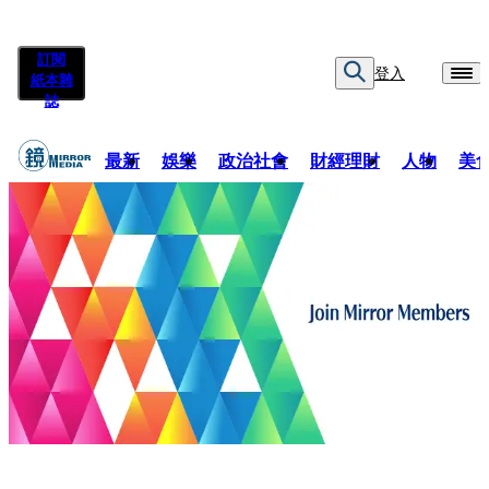
訂閱
登入
紙本雜
誌
最新
娛樂
政治社會
財經理財
人物
美