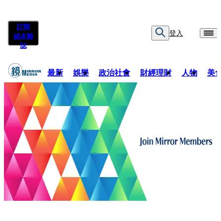
訂閱
登入
紙本雜
誌
最新
娛樂
政治社會
財經理財
人物
美