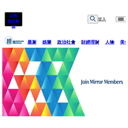
訂閱
登入
紙本雜
誌
最新
娛樂
政治社會
財經理財
人物
美