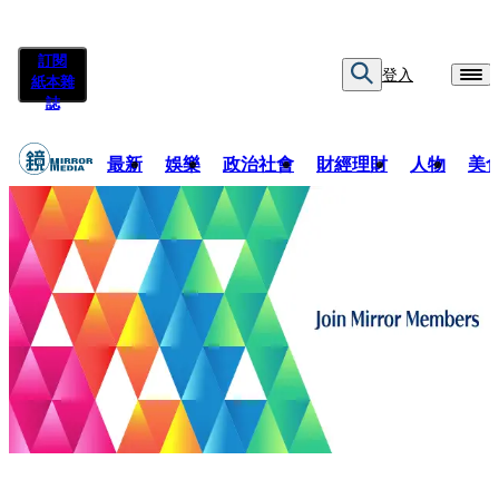
訂閱
登入
紙本雜
誌
最新
娛樂
政治社會
財經理財
人物
美