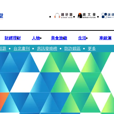
財經理財
人物
美食旅遊
生活
車錶酒
話題
台北畫刊
房訊發燒榜
防詐鏡區
更多