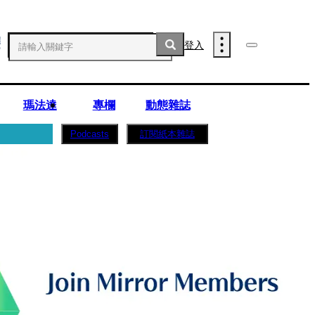
登入
瑪法達
專欄
動態雜誌
訂閱紙本雜誌
Podcasts