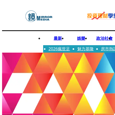
最新
娛樂
政治社會
2026瘋世足
魅力基隆
房市熱