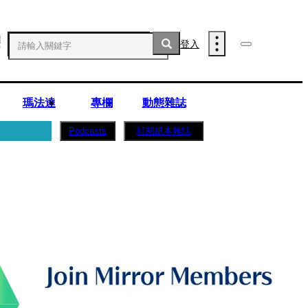
登入
瑪法達
專欄
動態雜誌
訂閱紙本雜誌
Podcasts