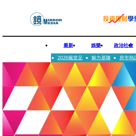
最新
娛樂
政治社會
2026瘋世足
魅力基隆
房市熱