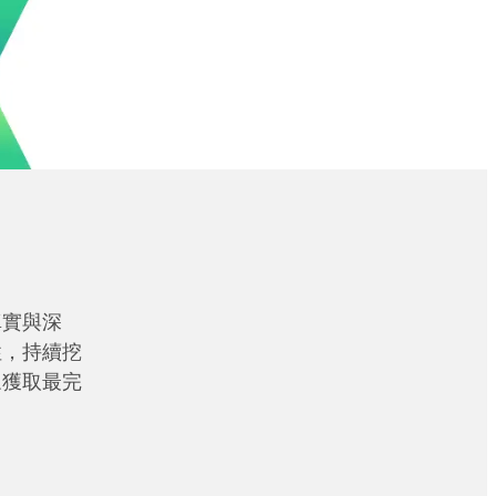
真實與深
性，持續挖
眾獲取最完