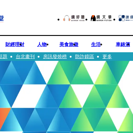
財經理財
人物
美食旅遊
生活
車錶酒
話題
台北畫刊
房訊發燒榜
防詐鏡區
更多