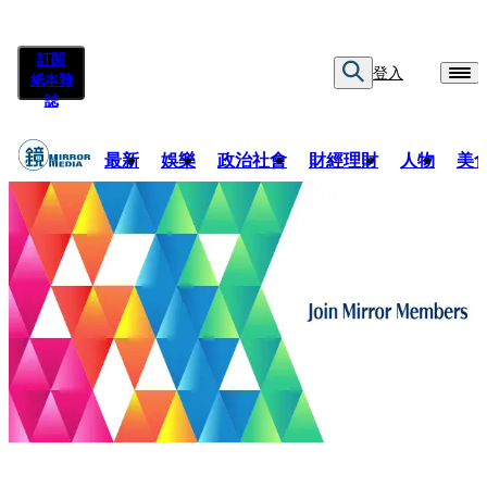
訂閱
登入
紙本雜
誌
最新
娛樂
政治社會
財經理財
人物
美