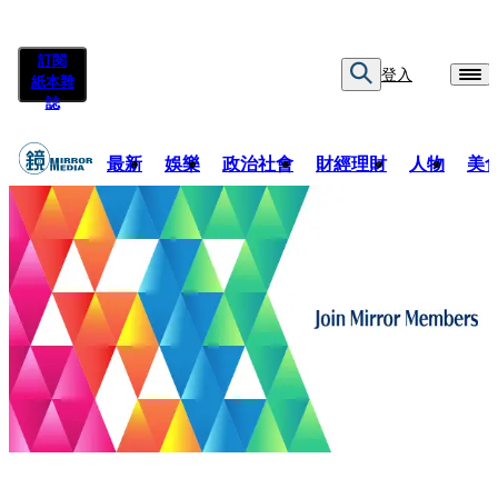
訂閱
登入
紙本雜
誌
最新
娛樂
政治社會
財經理財
人物
美