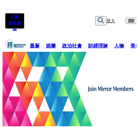
訂閱
登入
紙本雜
誌
最新
娛樂
政治社會
財經理財
人物
美