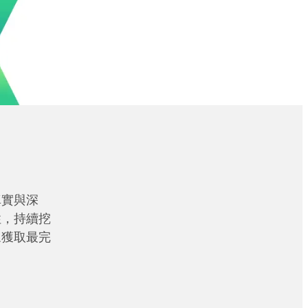
真實與深
性，持續挖
眾獲取最完