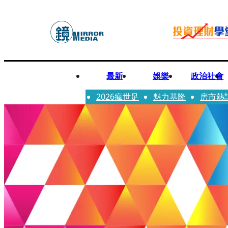
最新
娛樂
政治社會
2026瘋世足
魅力基隆
房市熱