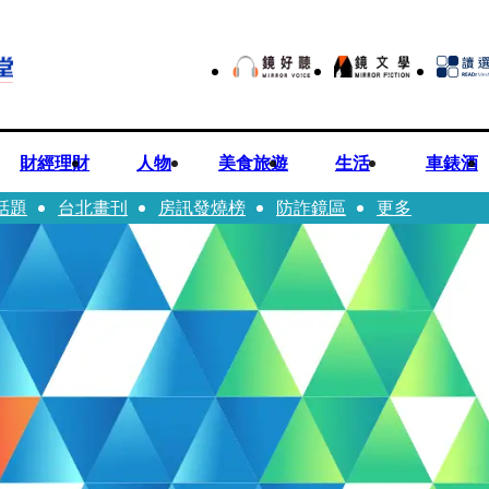
財經理財
人物
美食旅遊
生活
車錶酒
話題
台北畫刊
房訊發燒榜
防詐鏡區
更多