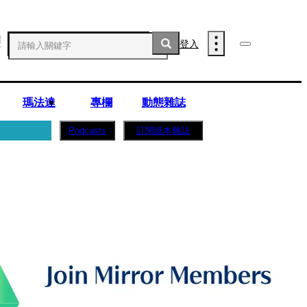
登入
瑪法達
專欄
動態雜誌
訂閱紙本雜誌
Podcasts