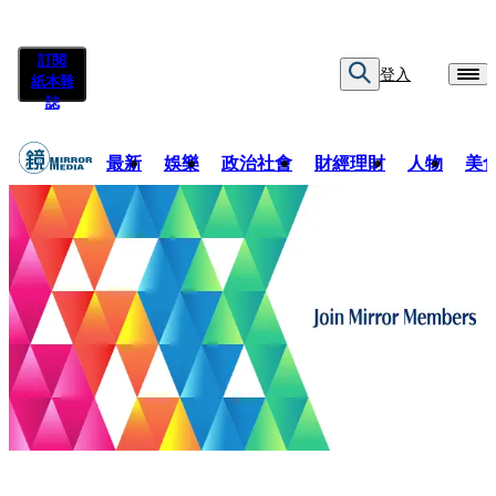
訂閱
登入
紙本雜
誌
最新
娛樂
政治社會
財經理財
人物
美