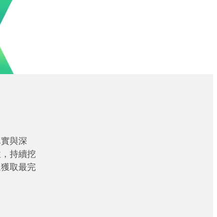
真實與深
性，持續挖
眾獲取最完