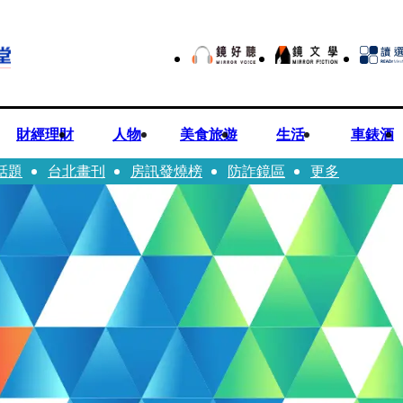
財經理財
人物
美食旅遊
生活
車錶酒
話題
台北畫刊
房訊發燒榜
防詐鏡區
更多