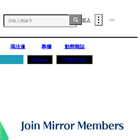
登入
瑪法達
專欄
動態雜誌
訂閱紙本雜誌
Podcasts