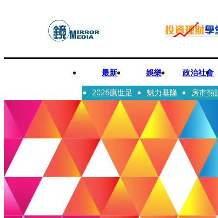
最新
娛樂
政治社會
2026瘋世足
魅力基隆
房市熱