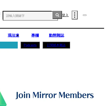
登入
瑪法達
專欄
動態雜誌
訂閱紙本雜誌
Podcasts