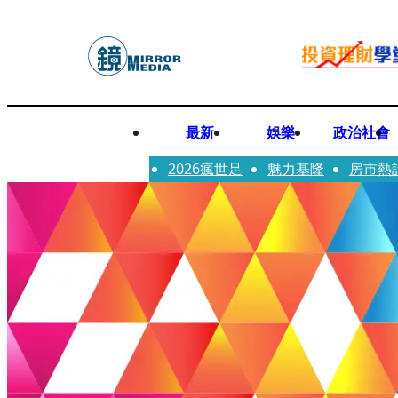
最新
娛樂
政治社會
2026瘋世足
魅力基隆
房市熱