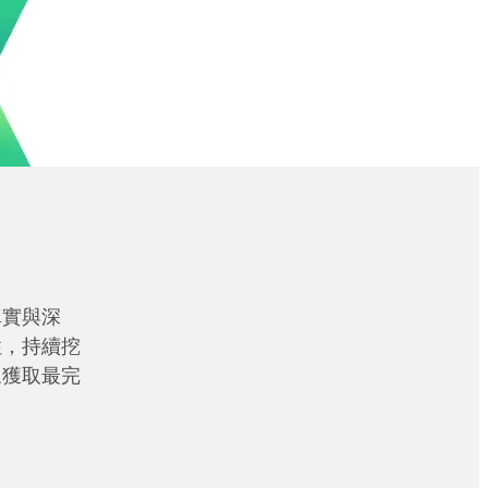
真實與深
性，持續挖
眾獲取最完