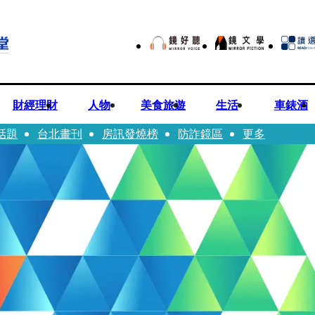
財經理財
人物
美食旅遊
生活
車錶酒
話題
台北畫刊
房訊發燒榜
防詐鏡區
更多