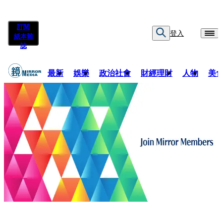
訂閱
登入
紙本雜
誌
最新
娛樂
政治社會
財經理財
人物
美