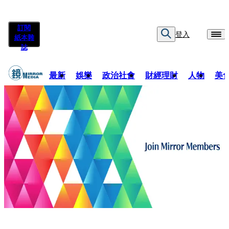
訂閱
登入
紙本雜
誌
最新
娛樂
政治社會
財經理財
人物
美