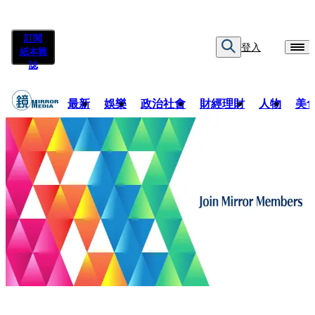
訂閱
登入
紙本雜
誌
最新
娛樂
政治社會
財經理財
人物
美