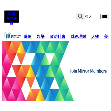
訂閱
登入
紙本雜
誌
最新
娛樂
政治社會
財經理財
人物
美