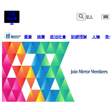
訂閱
登入
紙本雜
誌
最新
娛樂
政治社會
財經理財
人物
美