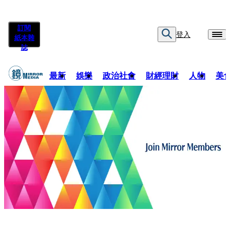
訂閱
登入
紙本雜
誌
最新
娛樂
政治社會
財經理財
人物
美