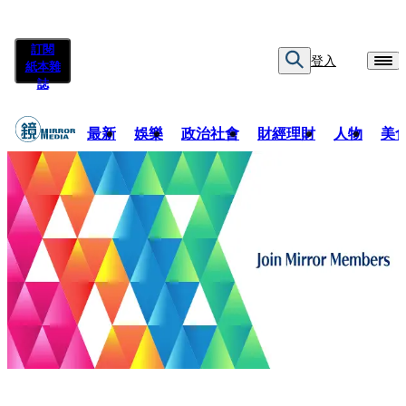
訂閱
登入
紙本雜
誌
最新
娛樂
政治社會
財經理財
人物
美