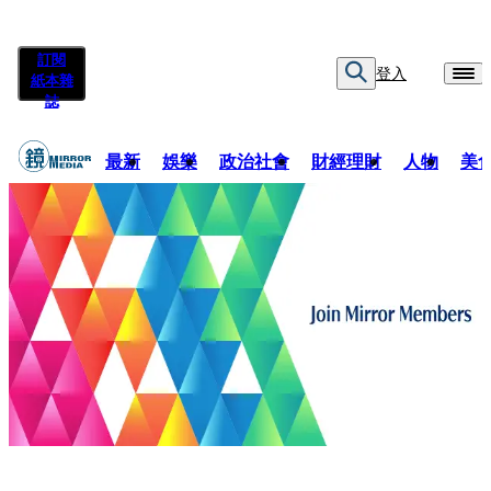
訂閱
登入
紙本雜
誌
最新
娛樂
政治社會
財經理財
人物
美