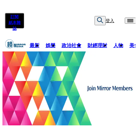
訂閱
登入
紙本雜
誌
最新
娛樂
政治社會
財經理財
人物
美