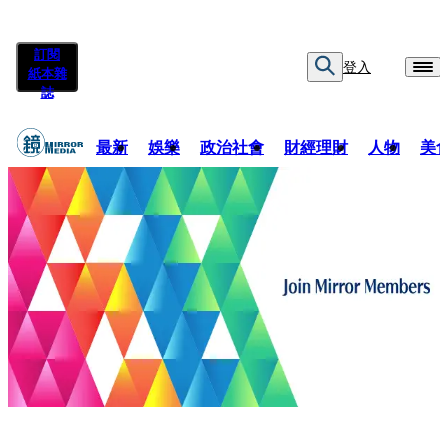
訂閱
登入
紙本雜
誌
最新
娛樂
政治社會
財經理財
人物
美