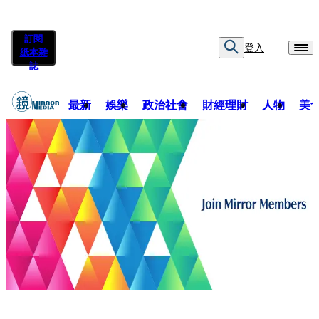
訂閱
登入
紙本雜
誌
最新
娛樂
政治社會
財經理財
人物
美