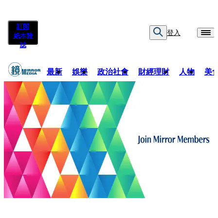
訂閱
登入
紙本雜
誌
最新
娛樂
政治社會
財經理財
人物
美