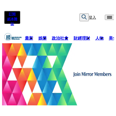
訂閱
登入
紙本雜
誌
最新
娛樂
政治社會
財經理財
人物
美