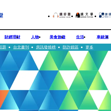
財經理財
人物
美食旅遊
生活
車錶酒
話題
台北畫刊
房訊發燒榜
防詐鏡區
更多