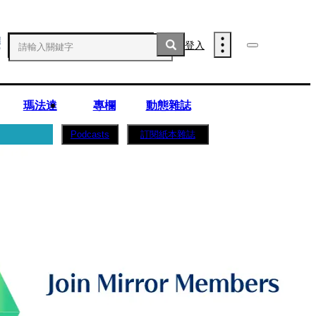
登入
瑪法達
專欄
動態雜誌
訂閱紙本雜誌
Podcasts