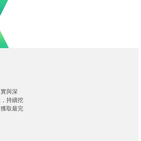
真實與深
性，持續挖
眾獲取最完