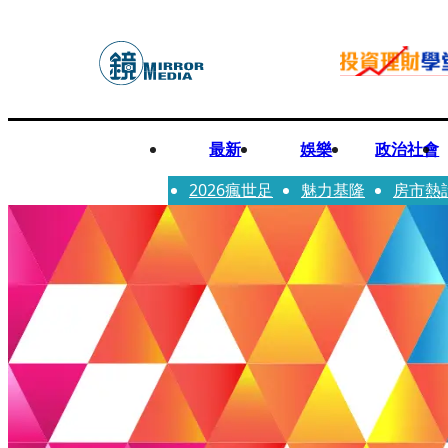
最新
娛樂
政治社會
2026瘋世足
魅力基隆
房市熱