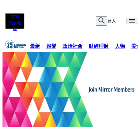
訂閱
登入
紙本雜
誌
最新
娛樂
政治社會
財經理財
人物
美