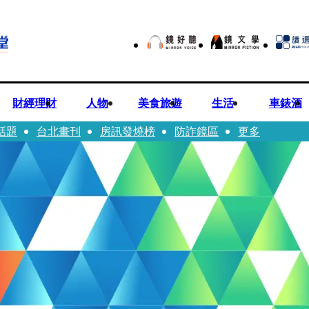
財經理財
人物
美食旅遊
生活
車錶酒
話題
台北畫刊
房訊發燒榜
防詐鏡區
更多