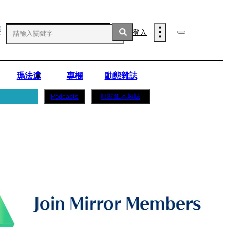
登入
瑪法達
專欄
動態雜誌
訂閱紙本雜誌
Podcasts