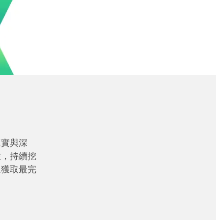
真實與深
性，持續挖
眾獲取最完