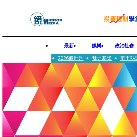
最新
娛樂
政治社會
2026瘋世足
魅力基隆
房市熱