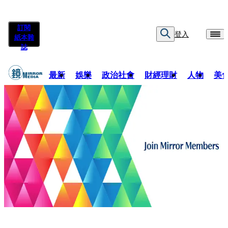
訂閱
登入
紙本雜
誌
最新
娛樂
政治社會
財經理財
人物
美