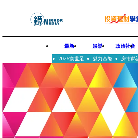
最新
娛樂
政治社會
2026瘋世足
魅力基隆
房市熱