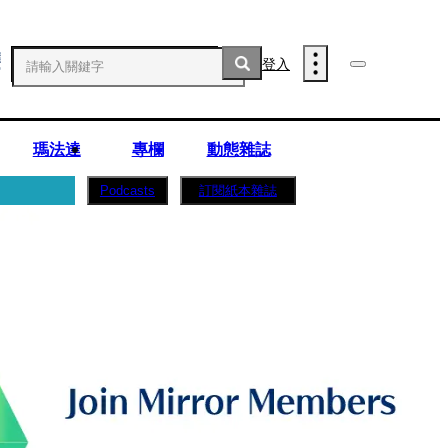
登入
瑪法達
專欄
動態雜誌
訂閱紙本雜誌
Podcasts