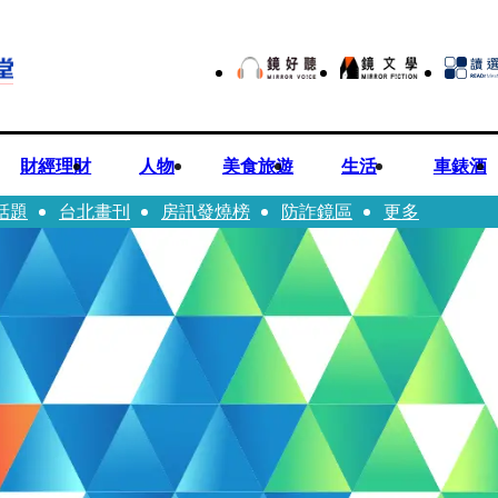
財經理財
人物
美食旅遊
生活
車錶酒
話題
台北畫刊
房訊發燒榜
防詐鏡區
更多