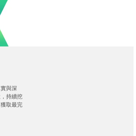
真實與深
性，持續挖
眾獲取最完