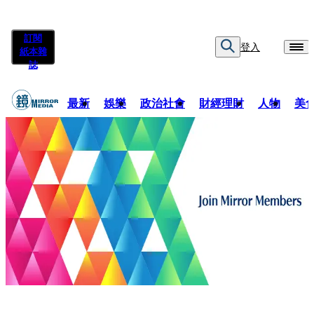
訂閱
登入
紙本雜
誌
最新
娛樂
政治社會
財經理財
人物
美