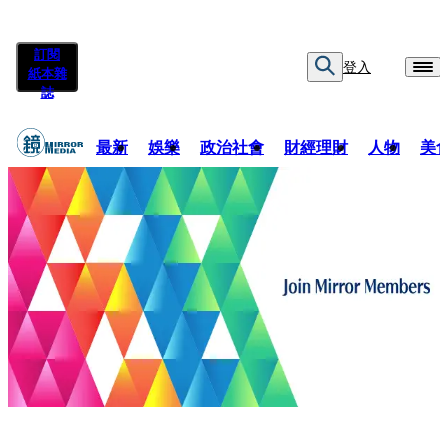
訂閱
登入
紙本雜
誌
最新
娛樂
政治社會
財經理財
人物
美