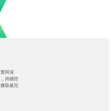
真實與深
性，持續挖
眾獲取最完