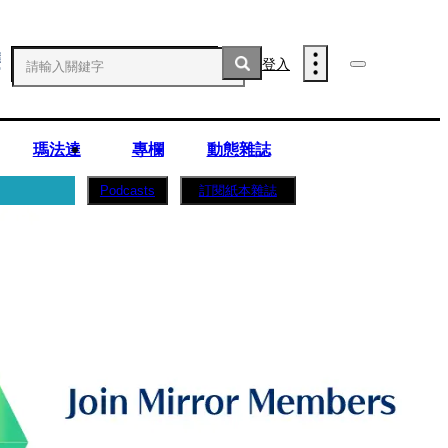
登入
瑪法達
專欄
動態雜誌
訂閱紙本雜誌
Podcasts