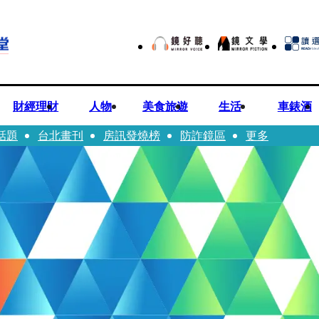
財經理財
人物
美食旅遊
生活
車錶酒
話題
台北畫刊
房訊發燒榜
防詐鏡區
更多