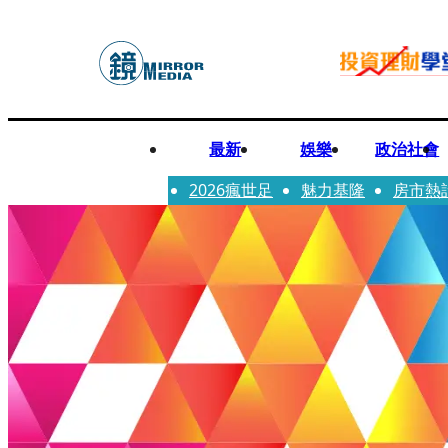
最新
娛樂
政治社會
2026瘋世足
魅力基隆
房市熱