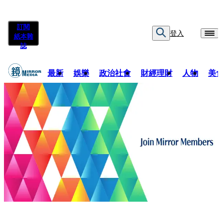
訂閱
登入
紙本雜
誌
最新
娛樂
政治社會
財經理財
人物
美