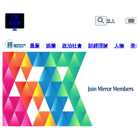
訂閱
登入
紙本雜
誌
最新
娛樂
政治社會
財經理財
人物
美