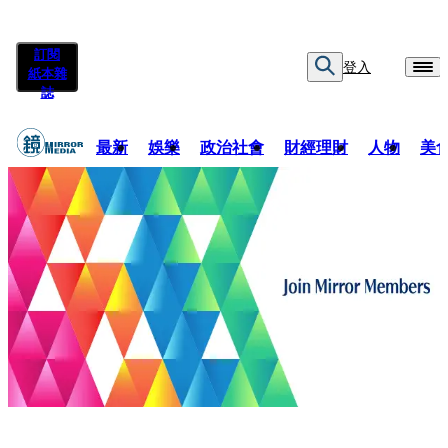
訂閱
登入
紙本雜
誌
最新
娛樂
政治社會
財經理財
人物
美