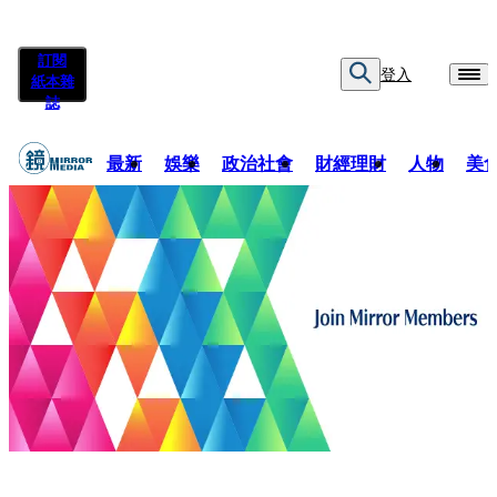
訂閱
登入
紙本雜
誌
最新
娛樂
政治社會
財經理財
人物
美