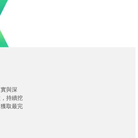
真實與深
性，持續挖
眾獲取最完