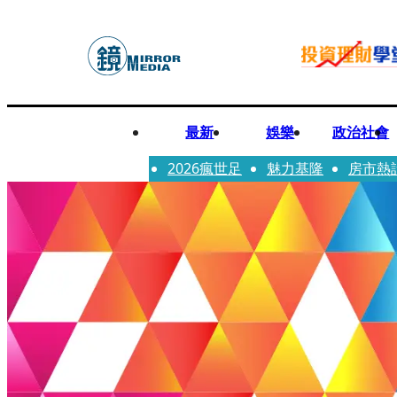
最新
娛樂
政治社會
2026瘋世足
魅力基隆
房市熱