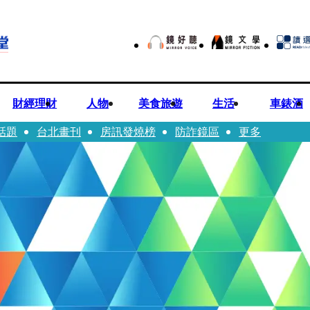
財經理財
人物
美食旅遊
生活
車錶酒
話題
台北畫刊
房訊發燒榜
防詐鏡區
更多