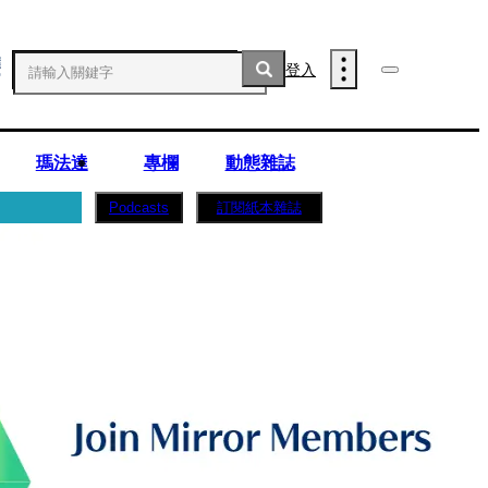
登入
瑪法達
專欄
動態雜誌
訂閱紙本雜誌
Podcasts