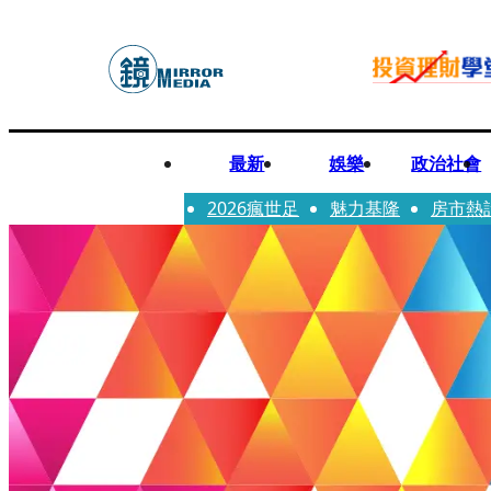
最新
娛樂
政治社會
2026瘋世足
魅力基隆
房市熱