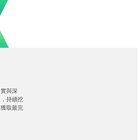
真實與深
性，持續挖
眾獲取最完