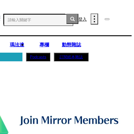
登入
瑪法達
專欄
動態雜誌
訂閱紙本雜誌
Podcasts