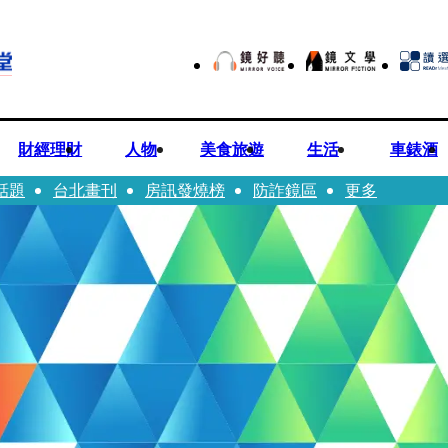
財經理財
人物
美食旅遊
生活
車錶酒
話題
台北畫刊
房訊發燒榜
防詐鏡區
更多