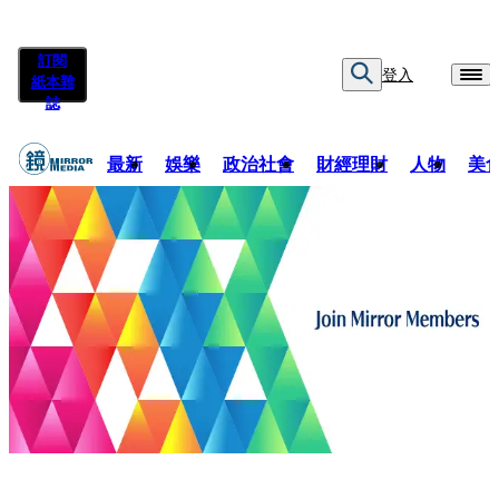
訂閱
登入
紙本雜
誌
最新
娛樂
政治社會
財經理財
人物
美