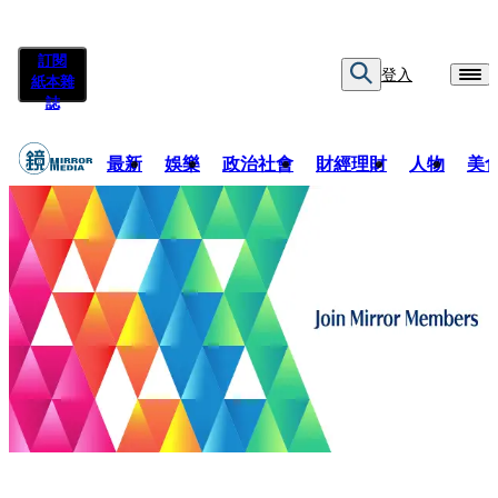
訂閱
登入
紙本雜
誌
最新
娛樂
政治社會
財經理財
人物
美