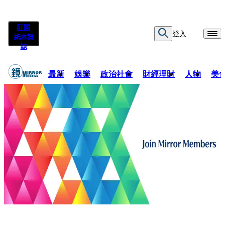
訂閱
登入
紙本雜
誌
最新
娛樂
政治社會
財經理財
人物
美