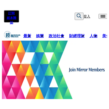
訂閱
登入
紙本雜
誌
最新
娛樂
政治社會
財經理財
人物
美