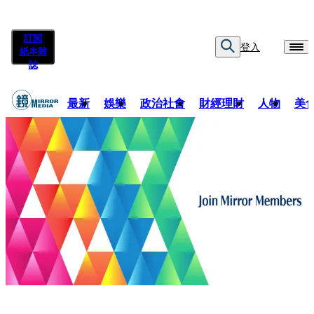
訂閱
登入
紙本雜
誌
最新
娛樂
政治社會
財經理財
人物
美