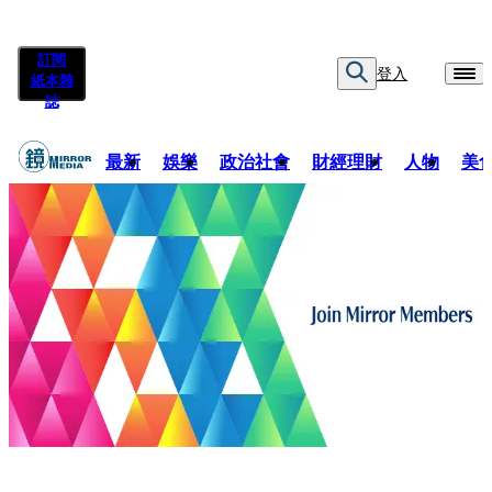
訂閱
登入
紙本雜
誌
最新
娛樂
政治社會
財經理財
人物
美