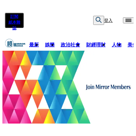
訂閱
登入
紙本雜
誌
最新
娛樂
政治社會
財經理財
人物
美