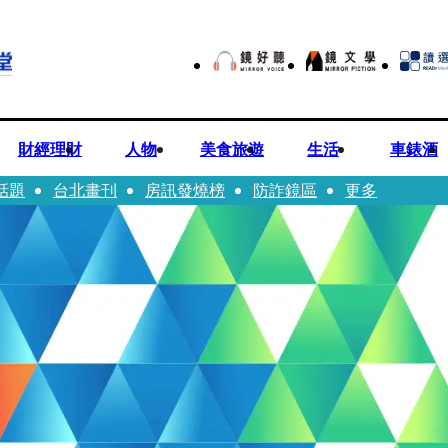
財經理財
人物
美食旅遊
生活
車錶酒
話題
台北畫刊
房訊發燒榜
防詐鏡區
更多