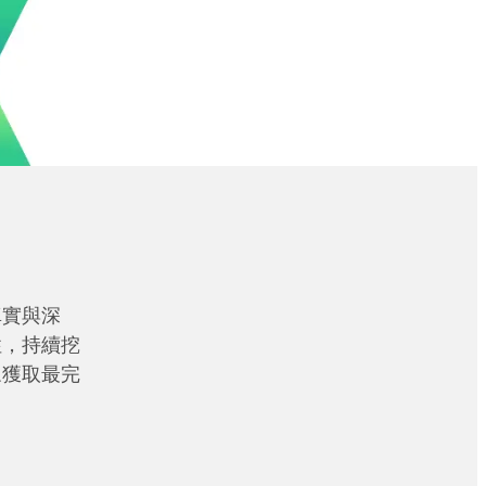
真實與深
性，持續挖
眾獲取最完