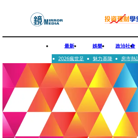
最新
娛樂
政治社會
2026瘋世足
魅力基隆
房市熱