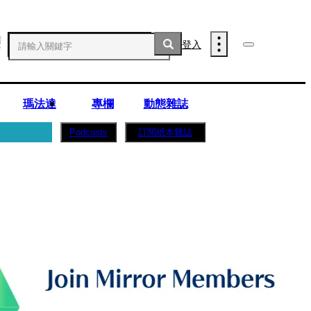
登入
瑪法達
專欄
動態雜誌
訂閱紙本雜誌
Podcasts