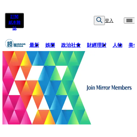
訂閱
登入
紙本雜
誌
最新
娛樂
政治社會
財經理財
人物
美