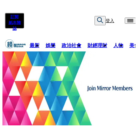
訂閱
登入
紙本雜
誌
最新
娛樂
政治社會
財經理財
人物
美